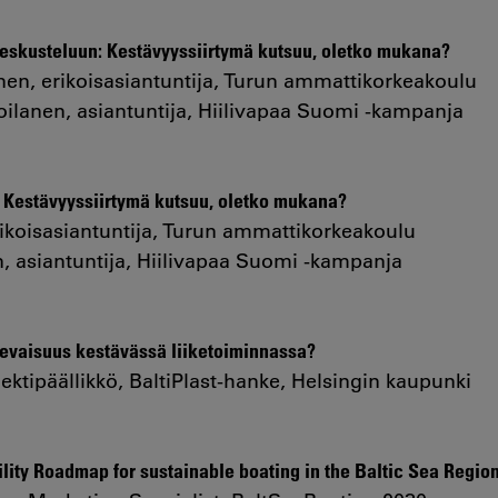
eskusteluun: Kestävyyssiirtymä kutsuu, oletko mukana?
nen, erikoisasiantuntija, Turun ammattikorkeakoulu
Moilanen, asiantuntija, Hiilivapaa Suomi -kampanja
 Kestävyyssiirtymä kutsuu, oletko mukana?
ikoisasiantuntija, Turun ammattikorkeakoulu
n, asiantuntija, Hiilivapaa Suomi -kampanja
evaisuus kestävässä liiketoiminnassa?
jektipäällikkö, BaltiPlast-hanke, Helsingin kaupunki
lity Roadmap for sustainable boating in the Baltic Sea Regio