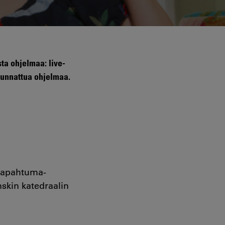
ta ohjelmaa: live-
suunnattua ohjelmaa.
 tapahtuma-
skin katedraalin