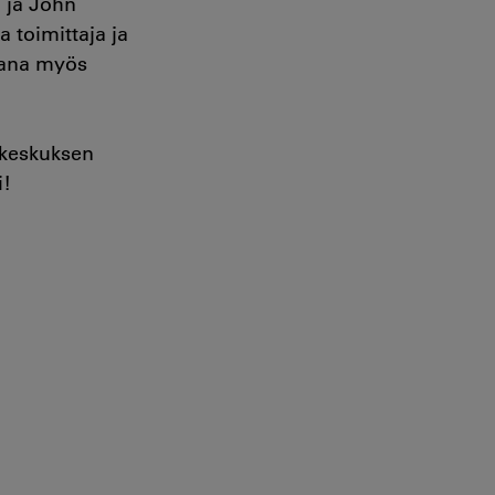
a ja John
 toimittaja ja
rana myös
keskuksen
i!