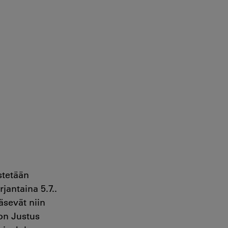
stetään
jantaina 5.7..
sevät niin
 on Justus