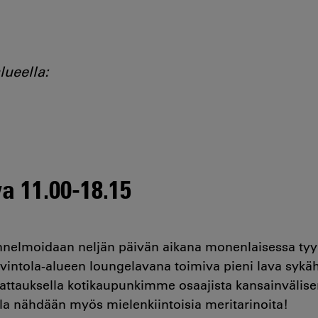
lueella:
va 11.00-18.15
unnelmoidaan neljän päivän aikana monenlaisessa tyy
vintola-alueen loungelavana toimiva pieni lava sykä
attauksella kotikaupunkimme osaajista kansainvälisen
alla nähdään myös mielenkiintoisia meritarinoita!