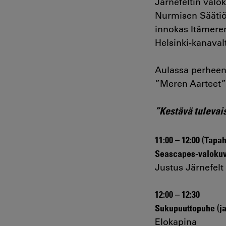
Järnefeltin valo
Nurmisen Säätiön
innokas Itämere
Helsinki-kanaval
Aulassa perhee
”Meren Aarteet” 
”Kestävä tulevai
11:00 – 12:00 (Tap
Seascapes-valokuv
Justus Järnefelt
12:00 – 12:30
Sukupuuttopuhe (ja
Elokapina