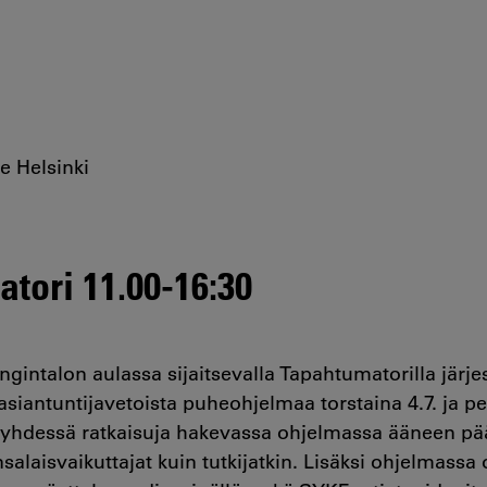
e Helsinki
tori 11.00-16:30
gintalon aulassa sijaitsevalla Tapahtumatorilla järje
asiantuntijavetoista puheohjelmaa torstaina 4.7. ja per
 yhdessä ratkaisuja hakevassa ohjelmassa ääneen pää
nsalaisvaikuttajat kuin tutkijatkin. Lisäksi ohjelmassa