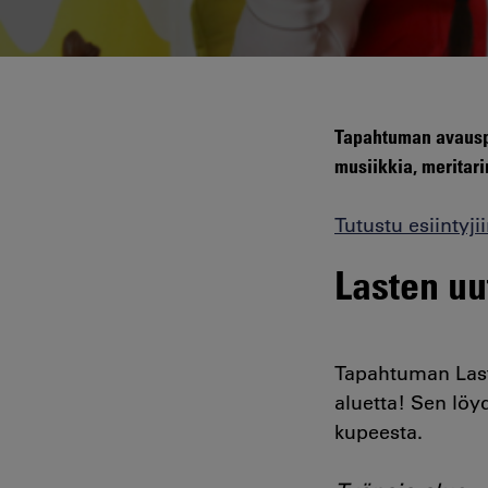
Tapahtuman avauspä
musiikkia, meritari
Tutustu esiintyjii
Lasten uu
Tapahtuman Laste
aluetta! Sen lö
kupeesta.