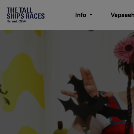
Info
Vapaaeh