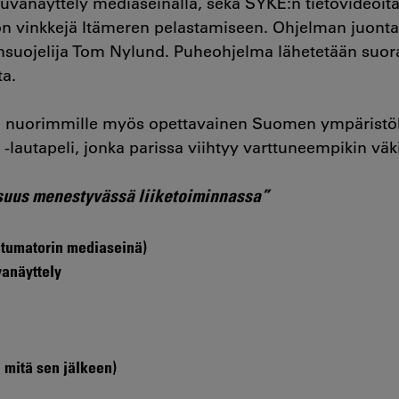
kuvanäyttely mediaseinällä, sekä SYKE:n tietovideoit
 vinkkejä Itämeren pelastamiseen. Ohjelman juontaa
nsuojelija Tom Nylund. Puheohjelma lähetetään suo
ta.
n nuorimmille myös opettavainen Suomen ympäristö
-lautapeli, jonka parissa viihtyy varttuneempikin väk
suus menestyvässä liiketoiminnassa”
ahtumatorin mediaseinä)
anäyttely
 mitä sen jälkeen)