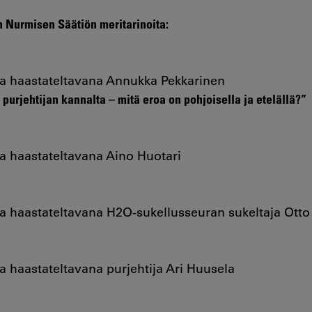
n Nurmisen Säätiön meritarinoita:
ja haastateltavana Annukka Pekkarinen
s purjehtijan kannalta – mitä eroa on pohjoisella ja etelällä?”
a haastateltavana Aino Huotari
a haastateltavana H2O-sukellusseuran sukeltaja Ott
a haastateltavana purjehtija Ari Huusela