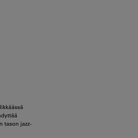
likkäässä
hdyttää
 tason jazz-