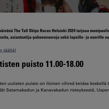
ivänä The Tall Ships Races Helsinki 2024 tarjoaa monipuolis
noita, asiantuntija-puheenvuoroja sekä lapsille- ja nuorille 
n täällä!
tisten puisto 11.00-18.00
n uutisten puisto on iloinen vihreä keidas keskellä
ydät Satamakadun ja Kanavakadun risteyksestä, Uspen