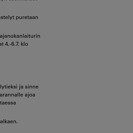
jestelyt puretaan
ajanokanlaiturin
 4.-6.7. klo
ytieksi ja sinne
varannalle ajoa
ttaessa
 alkaen.