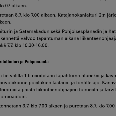
lo 07 alkaen.
retaan 8.7. klo 7.00 alkaen. Katajanokanlaituri 2:n jär
lkaen.
iturin ja Satamakadun sekä Pohjoisesplanadin ja Kat
iikennettä valvoo tapahtuman aikana liikenteenohjaajat
kä 7.7. klo 10.30-16.00.
itullintori ja Pohjoisranta
tie välillä 1-5 osoitetaan tapahtuma-alueeksi ja kävel
euvoliikenne poislukien lastaus- ja tontille ajo. Kana
emmista päistä liikenteenohjaajien toimesta ja tarvi
uomioaidoin.
kennetaan 3.7. klo 7.00 alkaen ja puretaan 8.7. klo 7.00