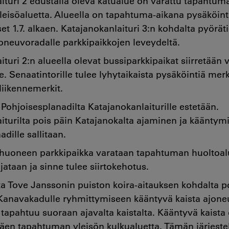
ituri 2 edustalla oleva katualue on varattu tapahtum
yleisöaluetta. Alueella on tapahtuma-aikana pysäköinti
et 1.7. alkaen. Katajanokanlaituri 3:n kohdalta pyöräti
oneuvoradalle parkkipaikkojen leveydeltä.
turi 2:n alueella olevat bussiparkkipaikat siirretään v
e. Senaatintorille tulee lyhytaikaista pysäköintiä mer
liikennemerkit.
ohjoisesplanadilta Katajanokanlaiturille estetään.
iturilta pois päin Katajanokalta ajaminen ja kääntym
adille sallitaan.
kahuoneen parkkipaikka varataan tapahtuman huoltoa
jataan ja sinne tulee siirtokehotus.
 Tove Janssonin puiston koira-aitauksen kohdalta po
Kanavakadulle ryhmittymiseen kääntyvä kaista ajoneu
apahtuu suoraan ajavalta kaistalta. Kääntyvä kaista
täen tapahtuman yleisön kulkualuetta. Tämän järjest