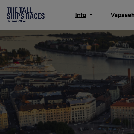
Info
Vapaaeh