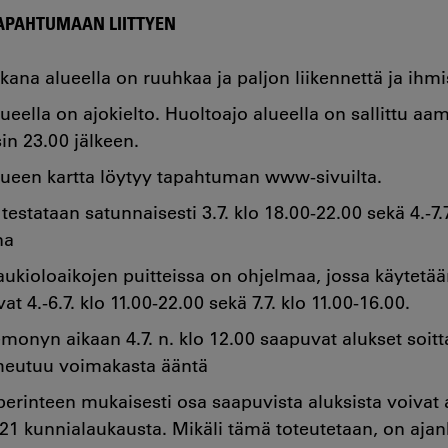
APAHTUMAAN LIITTYEN
ana alueella on ruuhkaa ja paljon liikennettä ja ihm
eella on ajokielto. Huoltoajo alueella on sallittu aam
isin 23.00 jälkeen.
ueen kartta löytyy tapahtuman www-sivuilta.
estataan satunnaisesti 3.7. klo 18.00-22.00 sekä 4.-7.
na
kioloaikojen puitteissa on ohjelmaa, jossa käytetää
at 4.-6.7. klo 11.00-22.00 sekä 7.7. klo 11.00-16.00.
onyn aikaan 4.7. n. klo 12.00 saapuvat alukset soitta
iheutuu voimakasta ääntä
erinteen mukaisesti osa saapuvista aluksista voiva
1 kunnialaukausta. Mikäli tämä toteutetaan, on ajank