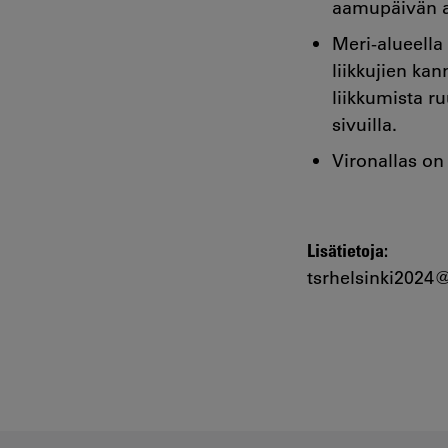
aamupäivän a
Meri-alueella
liikkujien ka
liikkumista r
sivuilla.
Vironallas on
Lisätietoja:
tsrhelsinki2024@