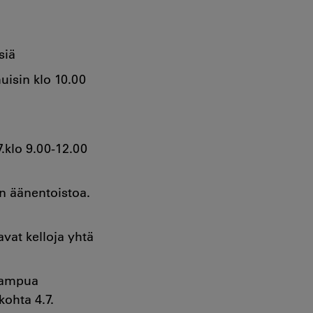
isiä
uisin klo 10.00
7.klo 9.00-12.00
n äänentoistoa.
vat kelloja yhtä
t ampua
ohta 4.7.