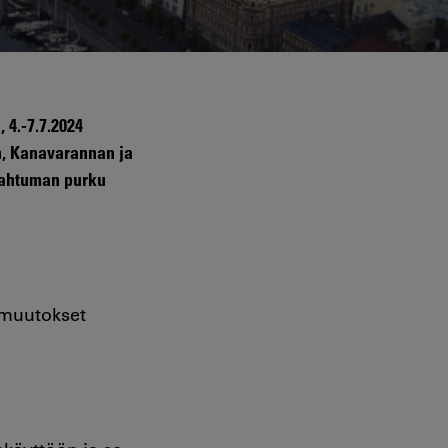
 4.-7.7.2024
n, Kanavarannan ja
apahtuman purku
ä muutokset