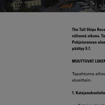
The Tall Ships Rac
välisenä aikana. T
Pohjoisrannan alue
päättyy 9.7.
MUUTTUVAT LIIKEN
Tapahtuma aiheut
alueittain.
1. Katajanokanlaitu