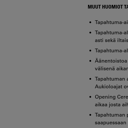
MUUT HUOMIOT T
Tapahtuma-aik
Tapahtuma-alu
asti sekä ilta
Tapahtuma-al
Äänentoistoa t
välisenä aika
Tapahtuman au
Aukioloajat ov
Opening Cerem
aikaa josta a
Tapahtuman p
saapuessaan 2