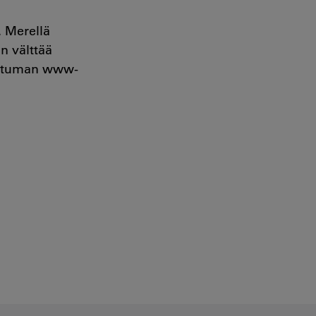
. Merellä
n välttää
apahtuman www-