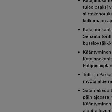
Katajanokanla
tulee osaksi 
siirtokehotuks
kulkemaan aj
Katajanokanlai
Senaatintorill
bussipysäkki-
Kääntyminen P
Katajanokanla
Pohjoisesplan
Tulli- ja Pak
myötä alue ra
Satamakadulta
päin ajaessa 
Kääntyminen t
aluetta leven