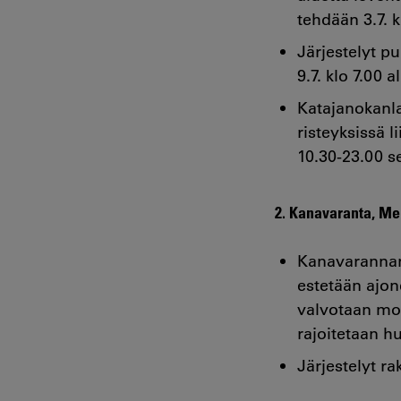
tehdään 3.7. k
Järjestelyt pu
9.7. klo 7.00 a
Katajanokanla
risteyksissä l
10.30-23.00 se
2. Kanavaranta, Mer
Kanavarannan 
estetään ajon
valvotaan mol
rajoitetaan h
Järjestelyt ra