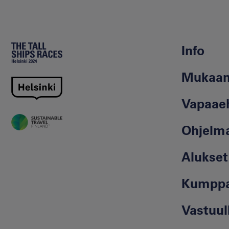
Info
Mukaan 
Vapaaeh
Ohjelm
Alukset
Kumppa
Vastuul