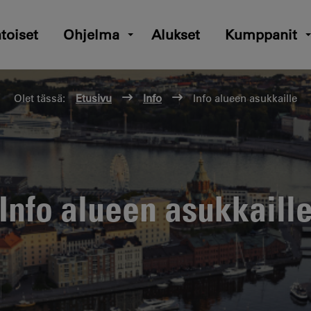
toiset
Ohjelma
Alukset
Kumppanit
Olet tässä:
Etusivu
Info
Info alueen asukkaille
Info alueen asukkaill