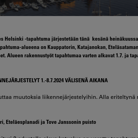
es Helsinki -tapahtuma järjestetään tänä kesänä heinäkuussa,
apahtuma-alueena on Kauppatorin, Katajanokan, Eteläsatama
et. Alueen rakennustyöt tapahtumaa varten alkavat 1.7. ja t
NEJÄRJESTELYT 1.-8.7.2024 VÄLISENÄ AIKANA
taa muutoksia liikennejärjestelyihin. Alla eriteltyn
ri, Eteläesplanadi ja Tove Janssonin puisto