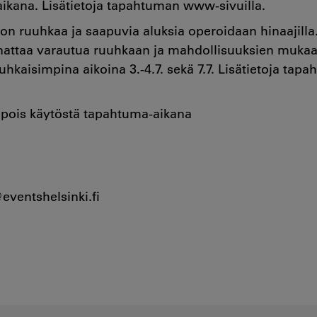
ikana. Lisätietoja tapahtuman www-sivuilla.
 on ruuhkaa ja saapuvia aluksia operoidaan hinaajilla
nnattaa varautua ruuhkaan ja mahdollisuuksien mukaa
uuhkaisimpina aikoina 3.-4.7. sekä 7.7. Lisätietoja t
 pois käytöstä tapahtuma-aikana
eventshelsinki.fi