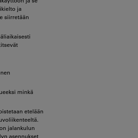
akäyttöön ja se
kielto ja
e siirretään
äliaikaisesti
kitsevät
inen
lueeksi minkä
istetaan etelään
voliikenteeltä.
 on jalankulun
elyn asennukset