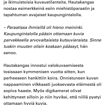
ja ikimuistoisia kuvaustilanteita. Hautakangas
nostaa esimerkkeinä esiin miehistöparaatin ja
tapahtuman avajaiset kaupungintalolla.
– Paraatissa ihmisillä oli hieno meininki.
Kaupungintalolla pääsin ottamaan kuvia
parvekkeella arvovaltaisista kutsuvieraista. Sinne
tuskin muuten olisin koskaan päässyt
, hän
sanoo.
Hautakangas innostui valokuvaamisesta
tosissaan kymmenisen vuotta sitten, kun
perheeseen hankittiin koira. Onnistuneen kuvan
nappaaminen vilkkaasti juoksevasta eläimestä oli
sopiva haaste. Myös digikamerat olivat
kehittyneet silloin jo niin hyviksi, että niillä pystyi
ottamaan hyviä kuvia.