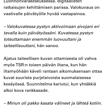
Luonnonvarakeskuksessa. digitaalisten
ratkaisujen kehittämisen parissa. Valokuvaus on
vaativalle päivätyölle hyvää vastapainoa.
– Valokuvatessa pystyn aktivoimaan aivojani eri
tavalla kuin päivätyössäni. Kuvatessa pystyn
toteuttamaan enemmän luovuuttani ja
taiteellisuuttani
, hän sanoo.
Ajatus taiteellisen kuvan ottamisesta oli vahva
myös TSR:n toisen päivän iltana, kun hän
iltamyöhään käveli rantaan aikomuksenaan ottaa
kuvat suurista purjelaivoista suomalaisessa
kesäyössä. Suunnitelma kariutui, kun yhtäkkiä
alkoi kova rankkasade.
– Minun oli pakko kasata välineet ja lähteä kotiin.