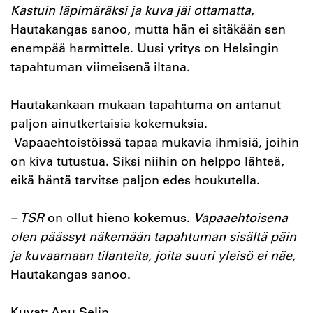
Kastuin läpimäräksi ja kuva jäi ottamatta
,
Hautakangas sanoo, mutta hän ei sitäkään sen
enempää harmittele. Uusi yritys on Helsingin
tapahtuman viimeisenä iltana.
Hautakankaan mukaan tapahtuma on antanut
paljon ainutkertaisia kokemuksia.
Vapaaehtoistöissä tapaa mukavia ihmisiä, joihin
on kiva tutustua. Siksi niihin on helppo lähteä,
eikä häntä tarvitse paljon edes houkutella.
– TSR
on ollut hieno kokemus.
Vapaaehtoisena
olen päässyt näkemään tapahtuman sisältä päin
ja kuvaamaan tilanteita, joita suuri yleisö ei näe,
Hautakangas sanoo.
Kuvat: Anu Selin