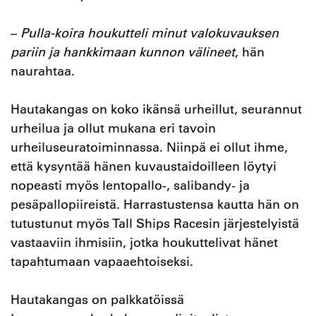
–
Pulla-koira houkutteli minut valokuvauksen
pariin ja hankkimaan kunnon välineet
, hän
naurahtaa.
Hautakangas on koko ikänsä urheillut, seurannut
urheilua ja ollut mukana eri tavoin
urheiluseuratoiminnassa. Niinpä ei ollut ihme,
että kysyntää hänen kuvaustaidoilleen löytyi
nopeasti myös lentopallo-, salibandy- ja
pesäpallopiireistä. Harrastustensa kautta hän on
tutustunut myös Tall Ships Racesin järjestelyistä
vastaaviin ihmisiin, jotka houkuttelivat hänet
tapahtumaan vapaaehtoiseksi.
Hautakangas on palkkatöissä