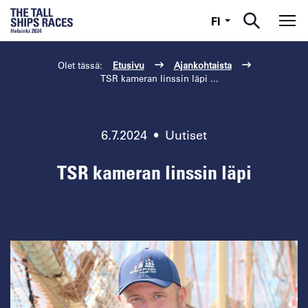
Suomi
FI
Nav
Olet tässä:
Etusivu
Ajankohtaista
TSR kameran linssin läpi ...
6.7.2024
•
Uutiset
TSR kameran linssin läpi