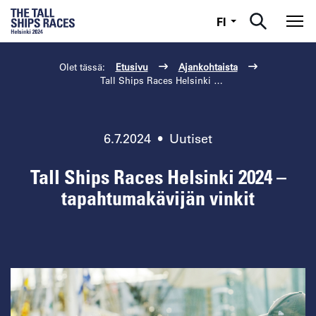
Suomi
FI
Nav
Olet tässä:
Etusivu
Ajankohtaista
Tall Ships Races Helsinki 2024 ...
6.7.2024
•
Uutiset
Tall Ships Races Helsinki 2024 –
tapahtumakävijän vinkit