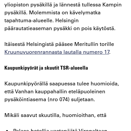
yliopiston pysäkillä ja lännestä tullessa Kampin
pysäkillä. Molemmista on kävelymatka
tapahtuma-alueelle. Helsingin
päärautatieaseman pysäkki on pois käytöstä.
Itäisestä Helsingistä pääsee Meritullin torille
Kruunuvuorenrannasta lautalla numero 17
.
Kaupunkipyörät ja skuutit TSR-alueella
Kaupunkipyörällä saapuessa tulee huomioida,
että Vanhan kauppahallin eteläpuoleinen
pysäköintiasema (nro 074) suljetaan.
Mikäli saavut skuutilla, huomioithan, että
Palace-hotellia vastapäätä Vironaltaan