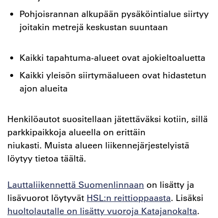
Pohjoisrannan alkupään pysäköintialue siirtyy
joitakin metrejä keskustan suuntaan
Kaikki tapahtuma-alueet ovat ajokieltoaluetta
Kaikki yleisön siirtymäalueen ovat hidastetun
ajon alueita
Henkilöautot suositellaan jätettäväksi kotiin, sillä
parkkipaikkoja alueella on erittäin
niukasti. Muista alueen liikennejärjestelyistä
löytyy tietoa täältä.
Lauttaliikennettä Suomenlinnaan
on lisätty ja
lisävuorot löytyvät
HSL:n reittioppaasta
. Lisäksi
huoltolautalle on lisätty vuoroja Katajanokalta
.